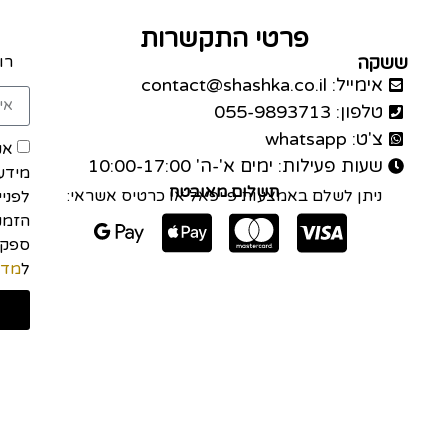
פרטי התקשרות
ששקה
רו
אימייל: contact@shashka.co.il
טלפון: 055-9893713
צ'ט: whatsapp
אנ
שעות פעילות: ימים א'-ה' 10:00-17:00
מידע
תשלום מאובטח
ניתן לשלם באמצעות פייפאל או כרטיס אשראי:
לפני
הזמנה
ל
מדי