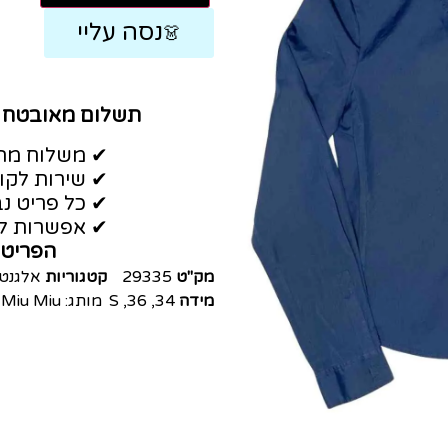
נסה עליי
👗
תשלום מאובטח
✔ משלוח מהי
✔ שירות לקו
✔ כל פריט נב
✔ אפשרות לה
הפריט 
מק"ט
29335
קטגוריות
אלגנט
מידה
34
,
36
,
S
מותג:
Miu Miu