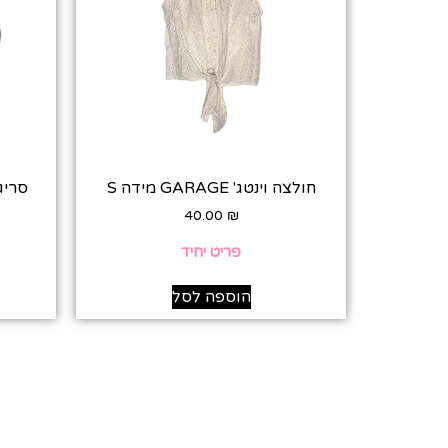
חולצה וינטג' GARAGE מידה S
סריג MADE IN ITALY מ
40.00
₪
פריט יחיד
הוספה לסל