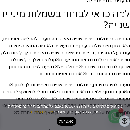
הבעלים החדשים שלהן.
למה כדאי לבחור בשמלות מיני יד
שנייה?
הבחירה בשמלות מיני יד שנייה היא הרבה מעבר להחלטה אופנתית,
היא סגנון חיים שלם. בעידן שבו תעשיית האופנה המהירה יוצרת
עומס על הסביבה, רכישת פריטים יד שנייה מאפשרת לך להיות חלק
משינוי אמיתי ולצמצם את הטביעה האקולוגית שלך. כל שמלה
שמקבלת חיים חדשים היא שמלה שלא מגיעה לפח, וזה גם נותן
תחושה טובה וגם מבטא אמירה אופנתית חכמה.
מעבר להיבט הירוק, שמלות מיני יד שנייה מאפשרות לך לגוון את
הארון במגוון שלא תמצאי בחנויות רגילות. תוכלי להיחשף לדגמים
מעונות שונים, לבדים איכותיים שכבר לא מייצרים ולסגנונות
שמשדרים אופי ייחודי. כל שמלה היא למעשה פריט כמעט חד פעמי,
אנו עושים שימוש בעוגיות (Cookies) בעצם גלישתך באתר הינך מאשר/ת
1
את השימוש בעוגיות כמפורט ב
מה שמבטיח שתגיעי לכל מקום עם לוק שאף אחת אחרת לא
מדיניות פרטיות
תלבש.
מאשר/ת