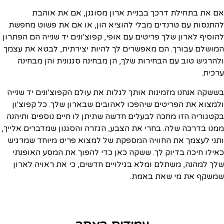
אם את בתחילת דרכך בבניית ארון מסוגנן, אם את אוהבת
להתנסות עם טרנדים מבלי להוציא הון, או אם את פשוט מחפשת
להוסיף לארון שלך פריטים עם אופי, קפוצ'ונים יד שנייה הם הפתרון
המושלם עבורך. הם מאפשרים לך להיות יצירתית, לבטא את עצמך
ולהרגיש טוב עם הבחירות שלך, הן מבחינה סגנונית והן מבחינה
ערכית.
בששקה אנחנו מזמינות אותך לגלות את עולם הקפוצ'ונים יד שנייה
ולמצוא את הפריטים שיהפכו לאהובים שבארון שלך. כל קפוצ'ון
בקטגוריה הזו מחכה לבעלים חדשה שתיתן לו חיים נוספים ותיהנה
ממנו בדרכה שלה. בחרי את הצבע, הגזרה והסגנון שמדברים אלייך,
ותני לעצמך את החוויה המספקת של למצוא פריט מיוחד שמרגיש
כאילו חיכה בדיוק לך. ששקה כאן כדי להפוך את המסע האופנתי
שלך למהנה, משתלם ומלא בגילויים חדשים, כי את ראויה לארון
שמשקף את מי שאת באמת.