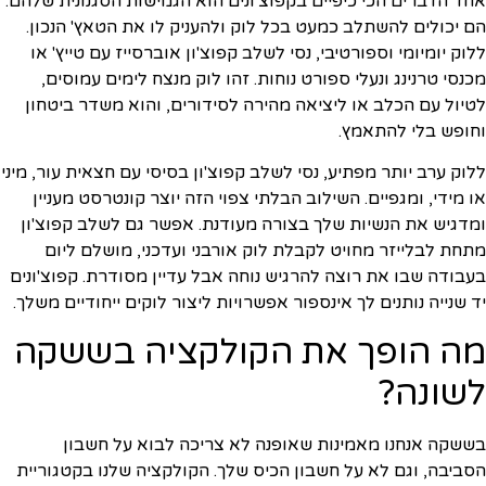
אחד הדברים הכי כיפיים בקפוצ'ונים הוא הגמישות הסגנונית שלהם.
הם יכולים להשתלב כמעט בכל לוק ולהעניק לו את הטאץ' הנכון.
ללוק יומיומי וספורטיבי, נסי לשלב קפוצ'ון אוברסייז עם טייץ' או
מכנסי טרנינג ונעלי ספורט נוחות. זהו לוק מנצח לימים עמוסים,
לטיול עם הכלב או ליציאה מהירה לסידורים, והוא משדר ביטחון
וחופש בלי להתאמץ.
ללוק ערב יותר מפתיע, נסי לשלב קפוצ'ון בסיסי עם חצאית עור, מיני
או מידי, ומגפיים. השילוב הבלתי צפוי הזה יוצר קונטרסט מעניין
ומדגיש את הנשיות שלך בצורה מעודנת. אפשר גם לשלב קפוצ'ון
מתחת לבלייזר מחויט לקבלת לוק אורבני ועדכני, מושלם ליום
בעבודה שבו את רוצה להרגיש נוחה אבל עדיין מסודרת. קפוצ'ונים
יד שנייה נותנים לך אינספור אפשרויות ליצור לוקים ייחודיים משלך.
מה הופך את הקולקציה בששקה
לשונה?
בששקה אנחנו מאמינות שאופנה לא צריכה לבוא על חשבון
הסביבה, וגם לא על חשבון הכיס שלך. הקולקציה שלנו בקטגוריית