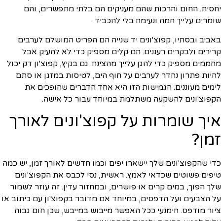
יחסית. החום והרכות שהם מעניקים הם בלתי מתפשרים, והם
שומרים עלייך חמה ונעימה בלי להכביד.
באביב ובסתיו, קפוצ'ונים יד שנייה הם הפריט המושלם לערבים
קרירים ולבקרים רעננים. הם קלים מספיק כדי לא להעיק אבל
מחממים מספיק כדי להגן עלייך מהצינה. גם בקיץ, קפוצ'ון דק יכול
להיות פתרון נהדר לערבים על חוף הים, לטיסות במזגן או סתם
לימים מעוננים. הגמישות הזו היא אחד הדברים שהופכים את
הקפוצ'ונים להשקעה משתלמת במיוחד עבור כל אישה.
איך שומרות על קפוצ'ונים לאורך
זמן?
כדי שהקפוצ'ונים שלך יישארו יפים וכמו חדשים לאורך זמן, יש כמה
טיפים פשוטים שכדאי לאמץ. ראשית, נסי לכבס את הקפוצ'ונים
שלך הפוך, במים קרים או פושרים, ובמחזור עדין. זה עוזר לשמור
על הצבעים ועל הדפסים, במיוחד אם מדובר בקפוצ'ון עם כיתוב או
ציור מודפס. הימנעי ככל האפשר מייבוש במייבש, שכן חום גבוה