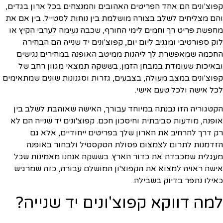
קפוצ'ונים הם אחד הפריטים האהובים והמנצחים בכל ארון בגדים,
והם מצליחים לשלב בצורה מושלמת בין נוחות לסטייל. בין אם את
מחפשת פריט רך וחמים לימי החורף, שכבה נעימה לערבי הקיץ או
לוק ספורטיבי ומגניב ליום יום, קפוצ'ונים יד שנייה הם הבחירה
החכמה שמאפשרת לך ליהנות ממיטב האופנה במחירים נגישים
ובאיכות שעומדת במבחן הזמן. בששקה תמצאי מגוון רחב של
קפוצ'ונים במצב מעולה, בצבעים, גזרות וסגנונות שונים שמתאימים
לכל אישה ולכל טעם אישי.
הקטגוריה הזו נבנתה במיוחד עבורך, האישה שאוהבת לשלב בין
אופנה, מודעות סביבתית וחיסכון חכם. קפוצ'ונים יד שנייה הם לא
רק דרך להרחיב את הארון שלך בפריטים ייחודיים, אלא גם
הזדמנות לתרום לצמצום פסולת הטקסטיל ולבחור באופנה
מעגלית שמכבדת את כדור הארץ. בששקה אנחנו מאמינות שכל
אישה ראויה למצוא את הקפוצ'ון המושלם עבורה, כזה שמרגיש
כאילו נתפר בדיוק בשבילה.
למה דווקא קפוצ'ונים יד שנייה?