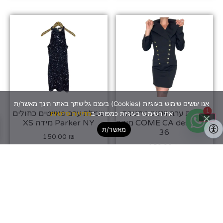
אנו עושים שימוש בעוגיות (Cookies) בעצם גלישתך באתר הינך מאשר/ת
שמלת ערב וינטג׳ מחטבת
שמלת ערב פאייטים כחולים
1
את השימוש בעוגיות כמפורט ב
מדיניות פרטיות
COME CA des halles מידה
Parker NY מידה XS
מאשר/ת
36
150.00
₪
150.00
₪
פריט יחיד
פריט יחיד
הוספה לסל
הוספה לסל