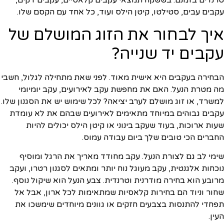
טרנדים בזמנם. בששקה תמצאי עקבים קלאסיים, עקבים דקים,
עקבים עבים, סטילטו, קיטן הילס ועוד, כל אחד עם הקסם שלו.
איך לבחור את הזוג המושלם של
עקבים יד שנייה?
הבחירה בעקבים היא אישית מאוד. לפני שאת מתחילה לגלול, חשבי
מה מטרת הנעל. האם את מחפשת עקב לאירועים, עקב יומיומי
למשרד, או זוג מושלם לערב יציאה? לכל שימוש יש את הסגנון שלו.
עקבים גבוהים במיוחד מתאימים לאירועים שבהם את לא עומדת
שעות ארוכות, בעוד שעקב בינוני או קיטן הילס יכולים להיות
החברים הכי טובים שלך ביום עבודה עמוס.
שימי לב גם לצורת הנעל. עקב מחודד מאריך את הרגל ומוסיף
נוכחות אלגנטית, עקב מעוגל נוח יותר ומתאים לסגנון רטרו, ועקב
מרובע הוא בחירה מודרנית וטרנדית. צבע הנעל הוא שיקול נוסף.
שחור וניוד הם בחירות קלאסיות שמתאימות לכל ארון, אבל אל
תפחדי להתנסות בצבעים חזקים או גוונים מיוחדים שימשכו את
העין.