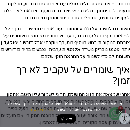
וברוחב. שנית, סוג הסוליה. סוליה עם אחיזה טובה תמנע החלקה
ותעניק לך ביטחון בהליכה. שלישית, גובה העקב. אם את לא רגילה
לעקבים גבוהים, התחילי בגובה בינוני והתקדמי בהדרגה.
חשוב גם לחשוב על הצבע והחומר. עור אמיתי מתיישב בדרך כלל
לפי צורת כף הרגל עם הזמן, בעוד שחומרים סינתטיים שומרים על
צורתם המקורית. זמש מוסיף מגע רך ויוקרתי אבל דורש טיפול עדין
יותר. פטנט מבריק משדר אלגנטיות ערבית, וצבעים בהירים דורשים
תשומת לב כדי לשמור על המראה הנקי שלהם.
איך שומרים על עקבים לאורך
זמן?
אחרי שמצאת את הזוג המושלם, תרצי לשמור עליו היטב. אחסון
נכון הוא הבסיס. מומלץ לשמור את העקבים במקום יבש ומאוורר,
אנו עושים שימוש בעוגיות (Cookies) בעצם גלישתך באתר הינך מאשר/ת
רחוק מאור שמש ישיר שיכול לדהות את הצבע. מילוי הנעל בנייר
1
את השימוש בעוגיות כמפורט ב
מדיניות פרטיות
עיתון או בשומרי צורה יעזור לשמור על המבנה המקורי. אם הנעליים
מאשר/ת
הגיעו עם קופסה מקורית, השתמשי בה לאחסון.