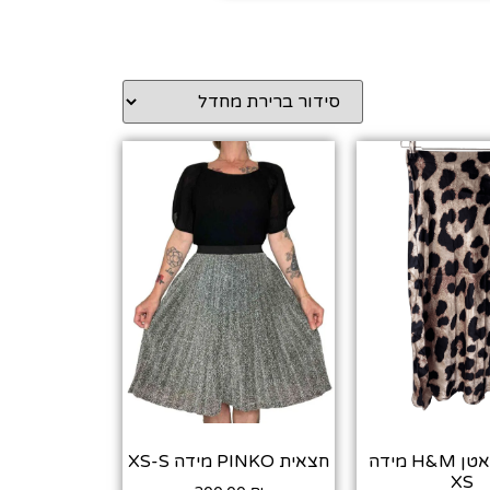
חצאית סאטן H&M מידה
חצאית PINKO מידה XS-S
XS