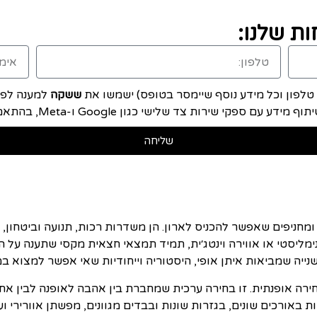
ת שלנו:
, טלפון וכל מידע נוסף שיימסר בטופס) ישמשו את
ששקה
למענה לפני
ם ספקי שירות צד שלישי כגון Google ו-Meta, בהתאם ל
שליחה
מחניפים שאפשר להכניס לארון. הן משדרות רכות, תנועה וביטחון, ומ
נימליסטי או אווירה וינטג׳ית, תמיד תמצאי חצאית מקסי שתענה ע
נייה שמביאות איתן אופי, היסטוריה וייחודיות שאי אפשר למצוא 
חירה אופנתית. זו בחירה ערכית שמחברת בין אהבה לאופנה לבין אח
 באורכים שונים, בגזרות שונות ובבדים מגוונים, מפשתן אוורירי וע