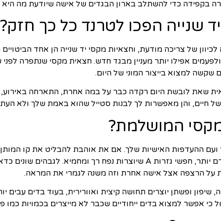
חרה בקפידה כדי להשתלב בארון הבגדים של אישה שיודעת מה היא
ד שנייה הפכו לטרנד כל כך חזק?
כיוון של צריכה מודעת, וחצאיות מקסי יד שנייה הן אחד הביטויים ה
פעמים אפילו יותר מעניין מבגד חדש. חצאית מקסי שנתפרה לפני עש
 שקשה למצוא בייצור המוני של היום.
 שאת לובשת היום רקדה כבר על במה אחרת, התארחה באירוע, טיי
ה של חיים, והן מאפשרות לך לבנות סטייל שהוא באמת שלך ולא העתק
מקסי המושלמת?
ועם ההעדפות האישיות שלך. אם את אוהבת להבליט את קו המותן, 
לחגורה תהיה בחירה מצוינת. אם את מעדיפה לוק זורם יותר, חפשי גזרות A שיוצ
ת על הרצפה אצל אישה אחרת וזה משנה לגמרי את המראה.
 שיפון ופשתן יוצרים תחושה קיצית ואוורירית, בעוד בדים עבים יות
ול כי אפשר למצוא בדים ייחודיים שכבר לא מייצרים בכמויות כמו 