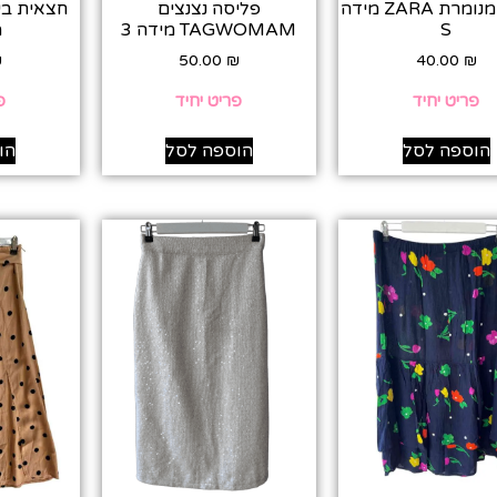
חצאית מנומרת ZARA מידה
פליסה נצנצים
S
TAGWOMAM מידה 3
מ
₪
50.00
₪
40.00
₪
פריט יחיד
פריט יחיד
פ
הוספה לסל
הוספה לסל
הו