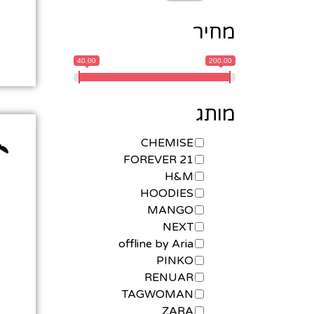
מחיר
40.00
200.00
מותג
CHEMISE
FOREVER 21
H&M
HOODIES
MANGO
NEXT
offline by Aria
PINKO
RENUAR
TAGWOMAN
ZARA