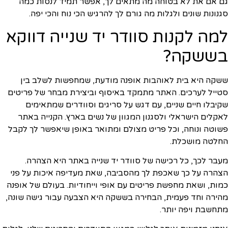
גם אם את לא בטוחה מה מתאים לך, אפשר תמיד לנסות כמה
סגנונות שונים ולגלות מה גורם לך להרגיש הכי נוח והכי יפה.
למה לקנות סוודר יד שנייה דווקא
בששקה?
ששקה היא בית לאוהבות אופנה מודעת, שמחפשות לשלב בין
סטייל לערכים. האתר מתמקד באיסוף וביצירת מבחר של פריטים
שקיבלו חיים שניים, עם דגש על סריגים וסוודרים שמתאימים
לאקלים הישראלי ולסגנון המגוון של נשים בארץ. הקנייה באתר
פשוטה ונוחה, וכל פריט מצולם ומתואר באופן שיאפשר לך לקבל
החלטה מושכלת.
מעבר לכך, כל רכישה של סוודר יד שנייה באתר היא הצהרה.
הצהרה על כך שאכפת לך מהסביבה, שאת מעדיפה איכות על פני
כמות, ושאת מחפשת פריטים עם אופי וייחודיות. בעולם של אופנה
מהירה וחד פעמית, הבחירה בששקה היא הצבעה עבור גישה שונה,
מתחשבת ויפה יותר.