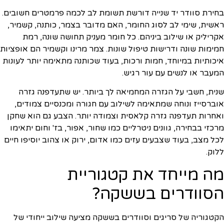
בחירת סוודר יד שנייה דורשת תשומת לב לכמה פרמטרים חשובים.
ראשית, שימי לב לסוג החומר, האם מדובר בצמר, כותנה, קשמיר,
אקריליק או שילוב ביניהם. כל חומר מעניק תחושה שונה, רמת
חמימות שונה ודרישות טיפול שונות. צמר מרינו וקשמיר הם אופציות
איכותיות במיוחד, חמות ורכות, בעוד שכותנה מתאימה יותר לעונות
המעבר או לנשים עם עור רגיש.
שנית, חשבי על הגזרה המחמיאה לך ביותר. יש שתעדפנה גזרה
אוברסייז ונוחה שמתאימה לשילוב עם חגורה ומכנסיים צמודים,
ואחרות תעדפנה גזרה קלאסית וצמודה יותר. הצבע גם הוא שחקן
מרכזי בבחירה, גוונים ניטרליים כמו שחור, אפור, בז' וחום יתאימו
לכל מצב, בעוד שצבעים עזים כמו אדום, ירוק או צהוב יוסיפו חיים
ללוק.
מה מייחד את קטגוריית
הסוודרים בששקה?
הקטגוריה של סריגים וסוודרים בששקה מציעה שילוב ייחודי של