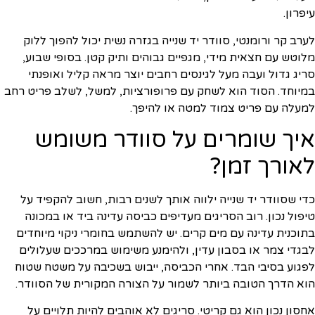
עיפרון.
לערב קר ורומנטי, סוודר יד שנייה בגזרה נשית יכול להפוך ללוק
מלוטש עם חצאית מידי, מגפיים גבוהים ותיק קטן. בסופי שבוע,
סריג גדול ועבה מעל לגינסים רחבים יוצר מראה קליל ואופנתי
במיוחד. הסוד הוא לשחק עם פרופורציות, למשל, לשלב פריט רחב
למעלה עם פריט צמוד למטה או להיפך.
איך שומרים על סוודר משומש
לאורך זמן?
כדי שסוודר יד שנייה ילווה אותך לשנים רבות, חשוב להקפיד על
טיפול נכון. רוב הסריגים מעדיפים כביסה עדינה ביד או במכונה
בתוכנית עדינה עם מים קרים. יש להשתמש בחומרי ניקוי מיוחדים
לבגדי צמר או בסבון עדין, ולהימנע משימוש במרככים שעלולים
לפגוע בסיבי הבד. אחרי הכביסה, ייבוש בשכיבה על משטח שטוח
הוא הדרך הטובה ביותר לשמור על הצורה המקורית של הסוודר.
אחסון נכון הוא גם קריטי. סריגים לא אוהבים להיות תלויים על