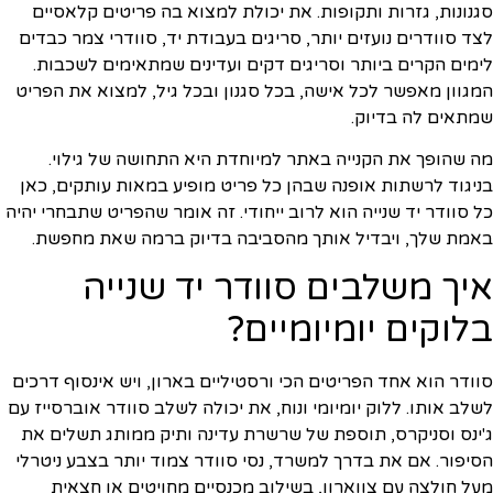
סגנונות, גזרות ותקופות. את יכולת למצוא בה פריטים קלאסיים
לצד סוודרים נועזים יותר, סריגים בעבודת יד, סוודרי צמר כבדים
לימים הקרים ביותר וסריגים דקים ועדינים שמתאימים לשכבות.
המגוון מאפשר לכל אישה, בכל סגנון ובכל גיל, למצוא את הפריט
שמתאים לה בדיוק.
מה שהופך את הקנייה באתר למיוחדת היא התחושה של גילוי.
בניגוד לרשתות אופנה שבהן כל פריט מופיע במאות עותקים, כאן
כל סוודר יד שנייה הוא לרוב ייחודי. זה אומר שהפריט שתבחרי יהיה
באמת שלך, ויבדיל אותך מהסביבה בדיוק ברמה שאת מחפשת.
איך משלבים סוודר יד שנייה
בלוקים יומיומיים?
סוודר הוא אחד הפריטים הכי ורסטיליים בארון, ויש אינסוף דרכים
לשלב אותו. ללוק יומיומי ונוח, את יכולה לשלב סוודר אוברסייז עם
ג'ינס וסניקרס, תוספת של שרשרת עדינה ותיק ממותג תשלים את
הסיפור. אם את בדרך למשרד, נסי סוודר צמוד יותר בצבע ניטרלי
מעל חולצה עם צווארון, בשילוב מכנסיים מחויטים או חצאית