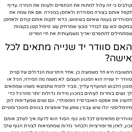
קולבים כי זה עלול למתוח את הכתפיים ולעוות את הגזרה. עדיף
לקפל אותם בצורה מסודרת ולאחסן במגירה. אם את שמה את
הסוודרים בעונה שאינם בשימוש, כדאי לנקות אותם קודם ולאחסן
במקום יבש עם לבנדר טבעי שמרחיק עש. טיפול קטן בקצוות
שמתחילים להתפרם יאריך משמעותית את חיי הפריט.
האם סוודר יד שנייה מתאים לכל
אישה?
התשובה היא חד משמעית כן. אחד היתרונות הגדולים של קניית
סוודר יד שנייה הוא המגוון העצום. לא משנה מה המידה, הגיל או
סגנון הלבוש המועדף עלייך, סביר להניח שתמצאי משהו שמתאים
לך. נשים בוחרות לעיתים במכוון מידות גדולות יותר מהרגיל כדי
להשיג את אפקט האוברסייז הפופולרי, וגם נשים שמעדיפות לוק
מינימליסטי יגלו שיש עבורן שפע של אופציות בגוונים מונוכרומטיים.
סוודרים מתאימים לכל סוג גוף. הסוד הוא לדעת איך לשלב אותם
נכון, לאזן פרופורציות ולבחור גזרות שמחמיאות לצורת הגוף שלך.