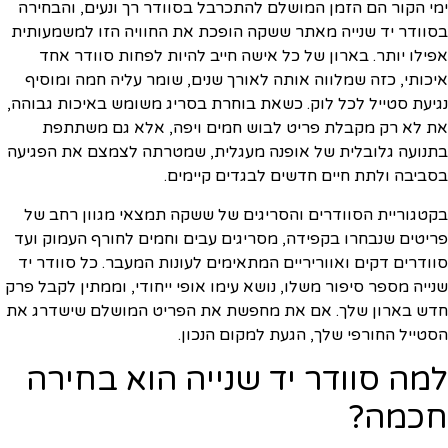
ימי הקור הם הזמן המושלם להתכרבל בסוודר רך ונעים, והבחירה
בסוודר יד שנייה מאתר ששקה הופכת את החוויה הזו למשמעותית
אפילו יותר. בארון של כל אישה חייב להיות לפחות סוודר אחד
איכותי, כזה שמלווה אותה לאורך שנים, שומר עליה חמה ומוסיף
נגיעת סטייל לכל לוק. כשאת בוחרת בסריג משומש באיכות גבוהה,
את לא רק מקבלת פריט לבוש חמים ויפה, אלא גם משתתפת
בתנועה גלובלית של אופנה מעגלית, שמטרתה לצמצם את הפגיעה
בסביבה ולתת חיים חדשים לבגדים קיימים.
בקטגוריית הסוודרים והסריגים של ששקה תמצאי מגוון רחב של
פריטים שנבחרו בקפידה, מסריגים עבים וחמים לחורף העמוק ועד
סוודרים דקים ואווריריים המתאימים לעונות המעבר. כל סוודר יד
שנייה מספר סיפור משלו, נושא עימו אופי ייחודי, וממתין לקבל פרק
חדש בארון שלך. אם את מחפשת את הפריט המושלם שישדרג את
הסטייל החורפי שלך, הגעת למקום הנכון.
למה סוודר יד שנייה הוא בחירה
חכמה?