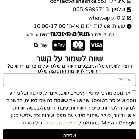
אימייל: contact@shashka.co.il
טלפון: 055-9893713
צ'ט: whatsapp
שעות פעילות: ימים א'-ה' 10:00-17:00
תשלום מאובטח
ניתן לשלם באמצעות פייפאל או כרטיס אשראי:
שווה לשמור על קשר
רוצה לשמוע על המבצעים השווים שלנו ועל מוצרים חדשים?
הירשמי לרשימת התפוצה שלנו
אני מסכימה כי פרטי האישיים (שם, אימייל, טלפון וכל מידע
נוסף שיימסר בטופס) ישמשו את
ששקה
למענה לפנייה, הרשמה
למועדון לקוחות, שיפור השירות, עיבוד הזמנה/בקשה, שיווק
אישי ודיוור, כולל שיתוף מידע עם ספקי שירות צד שלישי כגון
Google ו-Meta, בהתאם ל
מדיניות הפרטיות
של האתר.
שליחה