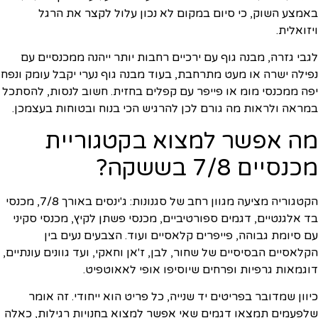
באמצע השוק, כי סיום במקום לא נכון עלול לקצר את הרגל
ויזואלית.
לגבי גזרה, מבנה גוף עם ירכיים רחבות יותר ייהנה ממכנסיים עם
נפילה ישרה או מעט מתרחבת, בעוד מבנה גוף נערי יקבל עומק ונפח
יפה ממכנסי מומ או פייפר עם קפלים בחזית. חשוב לנסות, להסתכל
במראה ולראות מה גורם לכן להרגיש הכי בנוח ובטוחות בעצמכן.
מה אפשר למצוא בקטגוריית
מכנסיים 7/8 בששקה?
הקטגוריה מציעה מגוון רחב של סגנונות: ג'ינסים באורך 7/8, מכנסי
בד אלגנטיים, דגמים ספורטיביים, מכנסי פשתן לקיץ, מכנסי סקיני
עם סיומת גבוהה, פייפרים קלאסיים ועוד. הצבעים נעים בין
הקלאסיים הבסיסיים של שחור, לבן, ז'אן וחאקי, ועד גוונים עונתיים,
דוגמאות גרפיות ופרחים שיוסיפו אופי לאאוטפיט.
כיוון שמדובר בפריטים יד שנייה, כל פריט הוא ייחודי. זה אומר
שלפעמים תמצאו דגמים שאי אפשר למצוא בחנויות רגילות, כאלה