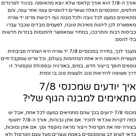
אורך ה-7/8 הוא אורך קלאסי שלא יוצא מהאופנה. בניגוד לטרנדים
חולפים, המכנסיים האלה נשארים רלוונטיים עונה אחר עונה, והם
מתאימים כמעט לכל גובה ולכל מבנה גוף. רכישת פריט יד שנייה
מאפשרת לכן ליהנות מאיכות טובה, לפעמים מבדים שכבר עברו
כביסות רבות והתרככו, במחיר שמאפשר להתנסות בגזרות חדשות
בלי להסס.
מעבר לכך, בחירה במכנסיים 7/8 יד שנייה היא הצהרה סביבתית.
תעשיית האופנה היא אחת המזהמות בעולם, וכל פריט שמקבל חיים
נוספים חוסך בייצור חדש, במים, באנרגיה ובפסולת טקסטיל. זו
דרך פשוטה להיראות טוב ולעשות טוב בו זמנית.
איך יודעים שמכנסי 7/8
מתאימים למבנה הגוף שלי?
מכנסי 7/8 ידועים בכך שהם מחמיאים כמעט לכל אחת, אבל יש
כמה דקויות שכדאי להכיר. אם אתן גבוהות, אורך ה-7/8 יחשוף
בצורה יפה את הקרסול וייצור מראה מוקפד ונקי. אם אתן נמוכות,
כדאי לשים לב שהמכנסיים באמת נעצרים מעל עצם הקרסול ולא