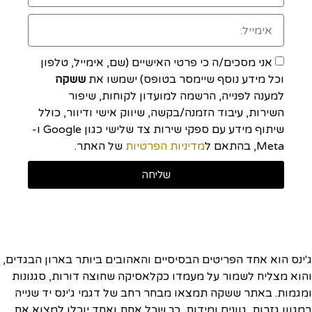
אני מסכים/ה כי פרטי האישיים (שם, אימייל, טלפון
וכל מידע נוסף שיימסר בטופס) ישמשו את
ששקה
למענה לפנייה, הרשמה למועדון לקוחות, שיפור
השירות, עיבוד הזמנה/בקשה, שיווק אישי ודיוור, כולל
שיתוף מידע עם ספקי שירות צד שלישי כגון Google ו-
Meta, בהתאם ל
מדיניות הפרטיות
של האתר.
שליחה
ג'ינס הוא אחד הפריטים הבסיסיים והאהובים ביותר בארון הבגדים,
והוא מצליח לשמור על מעמדו כקלאסיקה שחוצה דורות, סגנונות
ומגמות. באתר ששקה תמצאו מבחר רחב של דגמי ג'ינס יד שנייה
במגוון גזרות, גוונים ומידות, כך שכל אחת ואחד יוכלו למצוא את