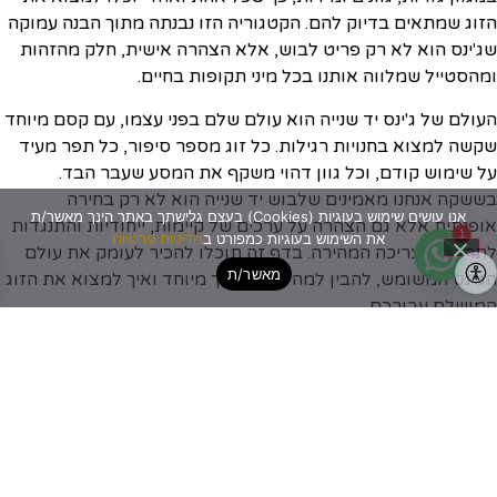
הזוג שמתאים בדיוק להם. הקטגוריה הזו נבנתה מתוך הבנה עמוקה
שג'ינס הוא לא רק פריט לבוש, אלא הצהרה אישית, חלק מהזהות
ומהסטייל שמלווה אותנו בכל מיני תקופות בחיים.
העולם של ג'ינס יד שנייה הוא עולם שלם בפני עצמו, עם קסם מיוחד
שקשה למצוא בחנויות רגילות. כל זוג מספר סיפור, כל תפר מעיד
על שימוש קודם, וכל גוון דהוי משקף את המסע שעבר הבד.
בששקה אנחנו מאמינים שלבוש יד שנייה הוא לא רק בחירה
אנו עושים שימוש בעוגיות (Cookies) בעצם גלישתך באתר הינך מאשר/ת
אופנתית אלא גם הצהרה על ערכים של קיימות, ייחודיות והתנגדות
1
את השימוש בעוגיות כמפורט ב
מדיניות פרטיות
לתרבות הצריכה המהירה. בדף זה תוכלו להכיר לעומק את עולם
מאשר/ת
הג'ינס המשומש, להבין למה הוא כל כך מיוחד ואיך למצוא את הזוג
המושלם עבורכם.
למה ג'ינס יד שנייה הפך לבחירה
כל כך פופולרית?
בשנים האחרונות אנחנו עדים לשינוי תודעתי משמעותי בעולם
האופנה. יותר ויותר אנשים מחפשים דרכים לצרוך בצורה מודעת,