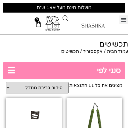
משלוח חינם מעל 199 ש״ח
0
תכשיטים
עמוד הבית
/
אקססוריז
/ תכשיטים
☰
סנני לפי
מציגים את כל ⁦11⁩ התוצאות