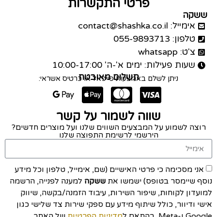
פרטי התקשרות
ששקה
אימייל: contact@shashka.co.il
טלפון: 055-9893713
צ'ט: whatsapp
שעות פעילות: ימים א'-ה' 10:00-17:00
תשלום מאובטח
ניתן לשלם באמצעות פייפאל או כרטיס אשראי:
שווה לשמור על קשר
רוצה לשמוע על המבצעים השווים שלנו ועל מוצרים חדשים?
הירשמי לרשימת התפוצה שלנו
אני מסכימה כי פרטי האישיים (שם, אימייל, טלפון וכל מידע
נוסף שיימסר בטופס) ישמשו את
ששקה
למענה לפנייה, הרשמה
למועדון לקוחות, שיפור השירות, עיבוד הזמנה/בקשה, שיווק
אישי ודיוור, כולל שיתוף מידע עם ספקי שירות צד שלישי כגון
Google ו-Meta, בהתאם ל
מדיניות הפרטיות
של האתר.