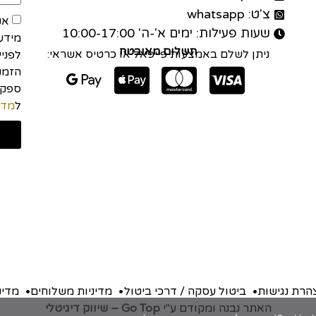
צ'ט: whatsapp
אנ
שעות פעילות: ימים א'-ה' 10:00-17:00
מידע
תשלום מאובטח
ניתן לשלם באמצעות פייפאל או כרטיס אשראי:
לפני
הזמנה
ל
מדי
הרת נגישות
ביטול עסקה / דרכי ביטול
מדיניות משלוחים
מדינ
האתר נבנה ומקודם ע"י
Go Top – שיווק דיגיטלי