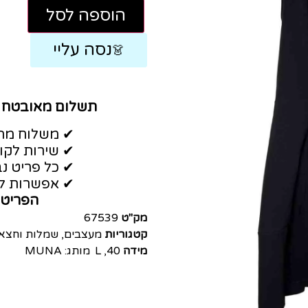
הוספה לסל
נסה עליי
👗
תשלום מאובטח
✔ משלוח מהי
✔ שירות לקו
✔ כל פריט נב
✔ אפשרות לה
הפריט 
מק"ט
67539
קטגוריות
מעצבים
,
שמלות וחצאי
מידה
40
,
L
מותג:
MUNA