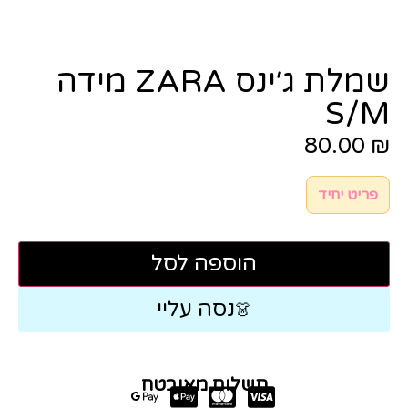
שמלת ג׳ינס ZARA מידה
S/M
80.00
₪
פריט יחיד
הוספה לסל
נסה עליי
👗
תשלום מאובטח