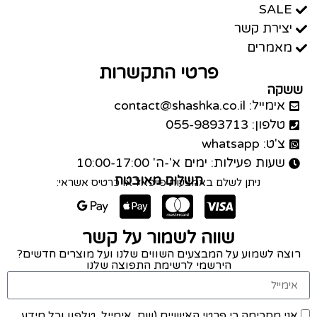
SALE
יצירת קשר
מאמרים
פרטי התקשרות
ששקה
אימייל: contact@shashka.co.il
טלפון: 055-9893713
צ'ט: whatsapp
שעות פעילות: ימים א'-ה' 10:00-17:00
תשלום מאובטח
ניתן לשלם באמצעות פייפאל או כרטיס אשראי:
שווה לשמור על קשר
רוצה לשמוע על המבצעים השווים שלנו ועל מוצרים חדשים?
הירשמי לרשימת התפוצה שלנו
אני מסכימה כי פרטי האישיים (שם, אימייל, טלפון וכל מידע