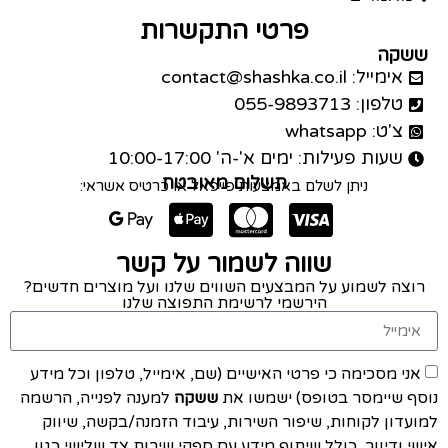
פרטי התקשרות
ששקה
אימייל: contact@shashka.co.il
טלפון: 055-9893713
צ'ט: whatsapp
שעות פעילות: ימים א'-ה' 10:00-17:00
תשלום מאובטח
ניתן לשלם באמצעות פייפאל או כרטיס אשראי:
שווה לשמור על קשר
רוצה לשמוע על המבצעים השווים שלנו ועל מוצרים חדשים?
הירשמי לרשימת התפוצה שלנו
אני מסכימה כי פרטי האישיים (שם, אימייל, טלפון וכל מידע
נוסף שיימסר בטופס) ישמשו את
ששקה
למענה לפנייה, הרשמה
למועדון לקוחות, שיפור השירות, עיבוד הזמנה/בקשה, שיווק
אישי ודיוור, כולל שיתוף מידע עם ספקי שירות צד שלישי כגון