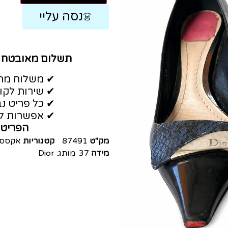
נסה עליי
👗
תשלום מאובטח
✔ משלוח מהי
✔ שירות לקו
✔ כל פריט נב
✔ אפשרות לה
הפריט 
מק"ט
87491
קטגוריות
אקססו
מידה
37
מותג:
Dior