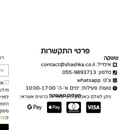
פרטי התקשרות
ששקה
רו
אימייל: contact@shashka.co.il
טלפון: 055-9893713
צ'ט: whatsapp
אנ
שעות פעילות: ימים א'-ה' 10:00-17:00
מידע
תשלום מאובטח
ניתן לשלם באמצעות פייפאל או כרטיס אשראי:
לפני
הזמנה
ל
מדי