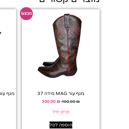
מבצע!
מגף עור MAG מידה 37
מגף עור עבו
300.00
₪
400.00
₪
פריט יחיד
הוספה לסל