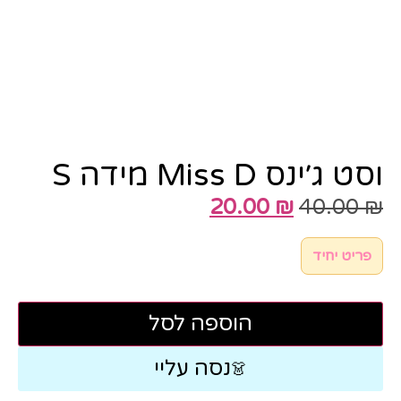
וסט ג׳ינס Miss D מידה S
20.00
₪
40.00
₪
פריט יחיד
הוספה לסל
נסה עליי
👗