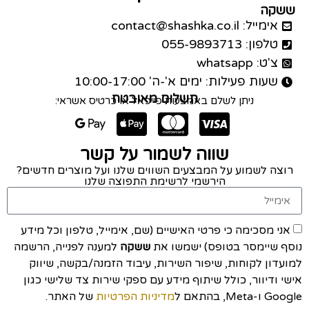
ששקה
אימייל: contact@shashka.co.il
טלפון: 055-9893713
צ'ט: whatsapp
שעות פעילות: ימים א'-ה' 10:00-17:00
תשלום מאובטח
ניתן לשלם באמצעות פייפאל או כרטיס אשראי:
שווה לשמור על קשר
רוצה לשמוע על המבצעים השווים שלנו ועל מוצרים חדשים?
הירשמי לרשימת התפוצה שלנו
אני מסכימה כי פרטי האישיים (שם, אימייל, טלפון וכל מידע
נוסף שיימסר בטופס) ישמשו את
ששקה
למענה לפנייה, הרשמה
למועדון לקוחות, שיפור השירות, עיבוד הזמנה/בקשה, שיווק
אישי ודיוור, כולל שיתוף מידע עם ספקי שירות צד שלישי כגון
Google ו-Meta, בהתאם ל
מדיניות הפרטיות
של האתר.