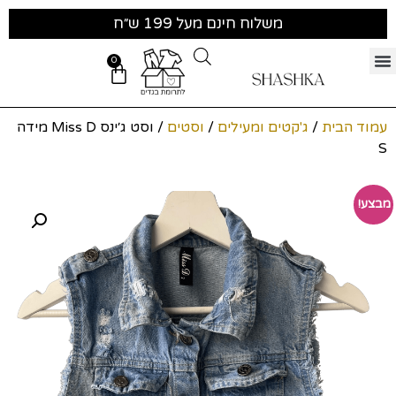
משלוח חינם מעל 199 ש״ח
0
עמוד הבית
/
ג'קטים ומעילים
/
וסטים
/ וסט ג׳ינס Miss D מידה
S
מבצע!