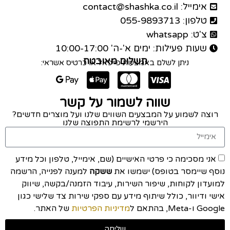
אימייל: contact@shashka.co.il
טלפון: 055-9893713
צ'ט: whatsapp
שעות פעילות: ימים א'-ה' 10:00-17:00
תשלום מאובטח
ניתן לשלם באמצעות פייפאל או כרטיס אשראי:
שווה לשמור על קשר
רוצה לשמוע על המבצעים השווים שלנו ועל מוצרים חדשים?
הירשמי לרשימת התפוצה שלנו
אני מסכימה כי פרטי האישיים (שם, אימייל, טלפון וכל מידע
נוסף שיימסר בטופס) ישמשו את
ששקה
למענה לפנייה, הרשמה
למועדון לקוחות, שיפור השירות, עיבוד הזמנה/בקשה, שיווק
אישי ודיוור, כולל שיתוף מידע עם ספקי שירות צד שלישי כגון
Google ו-Meta, בהתאם ל
מדיניות הפרטיות
של האתר.
שליחה