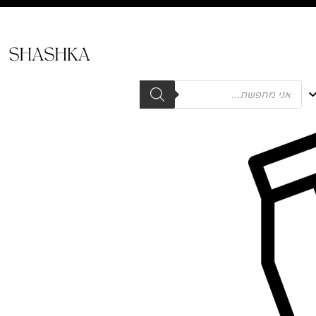
Products
search