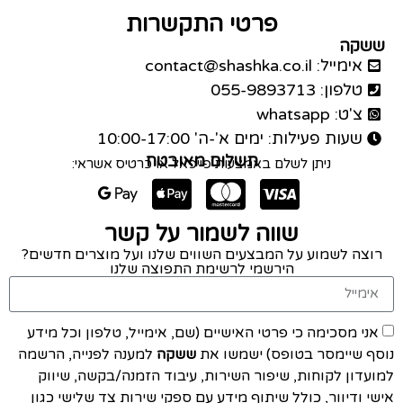
פרטי התקשרות
ששקה
אימייל: contact@shashka.co.il
טלפון: 055-9893713
צ'ט: whatsapp
שעות פעילות: ימים א'-ה' 10:00-17:00
תשלום מאובטח
ניתן לשלם באמצעות פייפאל או כרטיס אשראי:
שווה לשמור על קשר
רוצה לשמוע על המבצעים השווים שלנו ועל מוצרים חדשים?
הירשמי לרשימת התפוצה שלנו
אני מסכימה כי פרטי האישיים (שם, אימייל, טלפון וכל מידע
נוסף שיימסר בטופס) ישמשו את
ששקה
למענה לפנייה, הרשמה
למועדון לקוחות, שיפור השירות, עיבוד הזמנה/בקשה, שיווק
אישי ודיוור, כולל שיתוף מידע עם ספקי שירות צד שלישי כגון