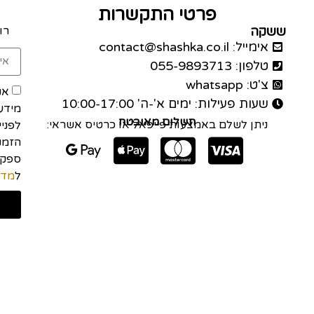
פרטי התקשרות
ששקה
רו
אימייל: contact@shashka.co.il
טלפון: 055-9893713
צ'ט: whatsapp
אנ
שעות פעילות: ימים א'-ה' 10:00-17:00
מידע
תשלום מאובטח
ניתן לשלם באמצעות פייפאל או כרטיס אשראי:
לפני
הזמנה
ל
מדי