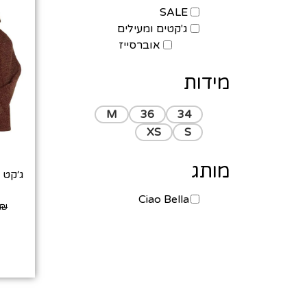
SALE
ג'קטים ומעילים
אוברסייז
מידות
M
36
34
XS
S
מותג
Ciao Bella
₪