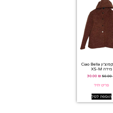
ג׳קט קפוצ׳ון Ciao Bella
מידה XS-M
30.00
₪
50.00
פריט יחיד
הוספה לסל