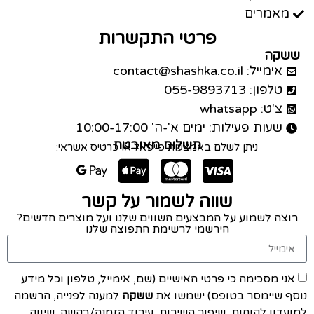
מאמרים
פרטי התקשרות
ששקה
אימייל: contact@shashka.co.il
טלפון: 055-9893713
צ'ט: whatsapp
שעות פעילות: ימים א'-ה' 10:00-17:00
תשלום מאובטח
ניתן לשלם באמצעות פייפאל או כרטיס אשראי:
שווה לשמור על קשר
רוצה לשמוע על המבצעים השווים שלנו ועל מוצרים חדשים?
הירשמי לרשימת התפוצה שלנו
אני מסכימה כי פרטי האישיים (שם, אימייל, טלפון וכל מידע
נוסף שיימסר בטופס) ישמשו את
ששקה
למענה לפנייה, הרשמה
למועדון לקוחות, שיפור השירות, עיבוד הזמנה/בקשה, שיווק