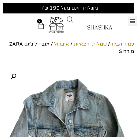
משלוח חינם מעל 199 ש״ח
0
עמוד הבית
/
שמלות וחצאיות
/
אוברול
/ אוברול ג'ינס ZARA
מידה S