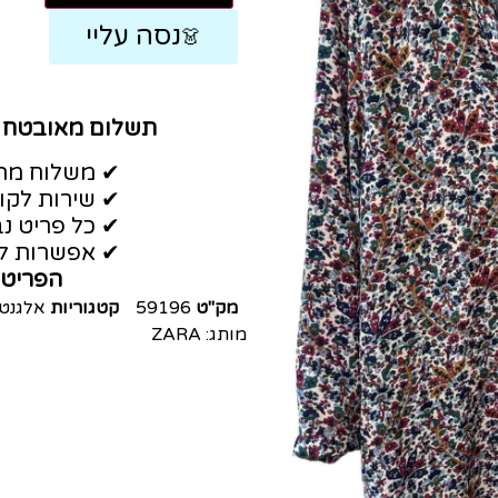
נסה עליי
👗
תשלום מאובטח
✔ משלוח מהי
✔ שירות לקו
✔ כל פריט נב
✔ אפשרות לה
הפריט 
מק"ט
59196
קטגוריות
אלגנט
מותג:
ZARA