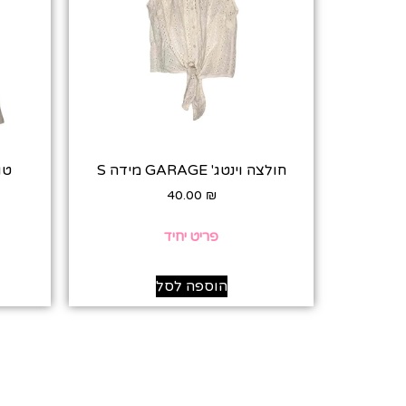
חולצה וינטג' GARAGE מידה S
טופ ב
40.00
₪
פריט יחיד
הוספה לסל