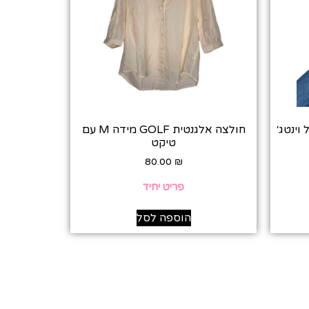
וינטג׳
חולצה אלגנטית GOLF מידה M עם
טיקט
80.00
₪
פריט יחיד
הוספה לסל