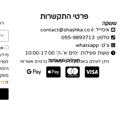
פרטי התקשרות
ששקה
רו
אימייל: contact@shashka.co.il
טלפון: 055-9893713
צ'ט: whatsapp
אנ
שעות פעילות: ימים א'-ה' 10:00-17:00
מידע
תשלום מאובטח
ניתן לשלם באמצעות פייפאל או כרטיס אשראי:
לפני
הזמנה
ל
מדי