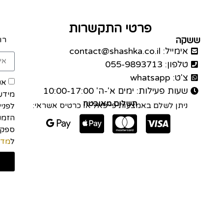
פרטי התקשרות
ששקה
רו
אימייל: contact@shashka.co.il
טלפון: 055-9893713
צ'ט: whatsapp
אנ
שעות פעילות: ימים א'-ה' 10:00-17:00
מידע
תשלום מאובטח
ניתן לשלם באמצעות פייפאל או כרטיס אשראי:
לפני
הזמנה
ל
מדי