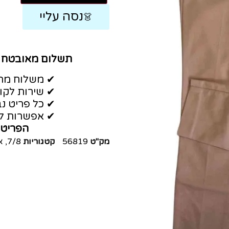
נסה עליי
👗
תשלום מאובטח
✔ משלוח מהי
✔ שירות לקו
✔ כל פריט נב
✔ אפשרות לה
הפריט 
מק"ט
56819
קטגוריות
7/8
,
א