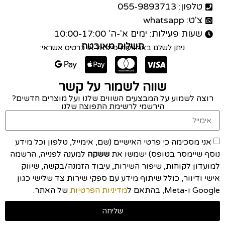
טלפון: 055-9893713
צ'ט: whatsapp
שעות פעילות: ימים א'-ה' 10:00-17:00
תשלום מאובטח
ניתן לשלם באמצעות פייפאל או כרטיס אשראי:
שווה לשמור על קשר
רוצה לשמוע על המבצעים השווים שלנו ועל מוצרים חדשים?
הירשמי לרשימת התפוצה שלנו
אני מסכימה כי פרטי האישיים (שם, אימייל, טלפון וכל מידע
נוסף שיימסר בטופס) ישמשו את
ששקה
למענה לפנייה, הרשמה
למועדון לקוחות, שיפור השירות, עיבוד הזמנה/בקשה, שיווק
אישי ודיוור, כולל שיתוף מידע עם ספקי שירות צד שלישי כגון
Google ו-Meta, בהתאם ל
מדיניות הפרטיות
של האתר.
שליחה