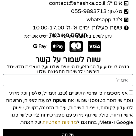
אימייל: contact@shashka.co.il
טלפון: 055-9893713
צ'ט: whatsapp
שעות פעילות: ימים א'-ה' 10:00-17:00
תשלום מאובטח
ניתן לשלם באמצעות פייפאל או כרטיס אשראי:
שווה לשמור על קשר
רוצה לשמוע על המבצעים השווים שלנו ועל מוצרים חדשים?
הירשמי לרשימת התפוצה שלנו
אני מסכימה כי פרטי האישיים (שם, אימייל, טלפון וכל מידע
נוסף שיימסר בטופס) ישמשו את
ששקה
למענה לפנייה, הרשמה
למועדון לקוחות, שיפור השירות, עיבוד הזמנה/בקשה, שיווק
אישי ודיוור, כולל שיתוף מידע עם ספקי שירות צד שלישי כגון
Google ו-Meta, בהתאם ל
מדיניות הפרטיות
של האתר.
שליחה