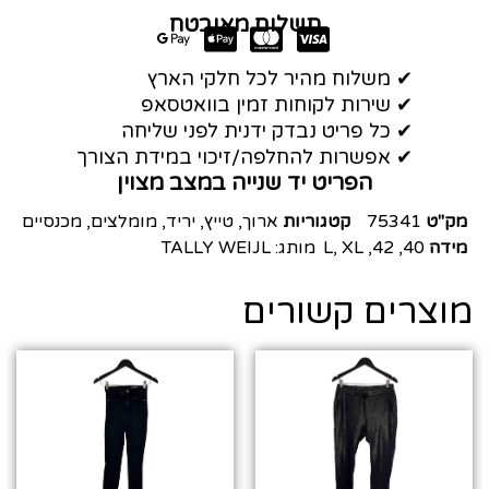
תשלום מאובטח
✔ משלוח מהיר לכל חלקי הארץ
✔ שירות לקוחות זמין בוואטסאפ
✔ כל פריט נבדק ידנית לפני שליחה
✔ אפשרות להחלפה/זיכוי במידת הצורך
הפריט יד שנייה במצב מצוין
מק"ט
75341
קטגוריות
ארוך
,
טייץ
,
יריד
,
מומלצים
,
מכנסיים
מידה
40
,
42
,
XL
,
L
מותג:
TALLY WEIJL
מוצרים קשורים