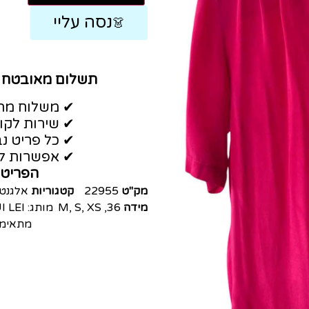
נסה עליי
👗
תשלום מאובטח
✔ משלוח מהי
✔ שירות לקו
✔ כל פריט נב
✔ אפשרות לה
הפריט 
מק"ט
22955
קטגוריות
אלגנט
מידה
36
,
XS
,
S
,
M
מותג:
I LEI
מתאימה כ