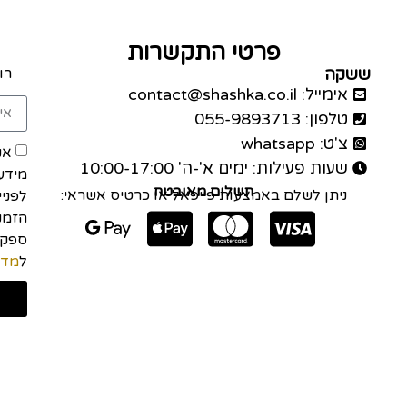
פרטי התקשרות
ששקה
רו
אימייל: contact@shashka.co.il
טלפון: 055-9893713
צ'ט: whatsapp
אנ
שעות פעילות: ימים א'-ה' 10:00-17:00
מידע
תשלום מאובטח
ניתן לשלם באמצעות פייפאל או כרטיס אשראי:
לפני
הזמנה
ל
מדי