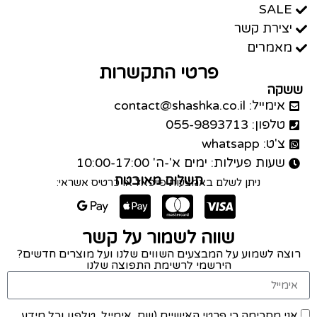
SALE
יצירת קשר
מאמרים
פרטי התקשרות
ששקה
אימייל: contact@shashka.co.il
טלפון: 055-9893713
צ'ט: whatsapp
שעות פעילות: ימים א'-ה' 10:00-17:00
תשלום מאובטח
ניתן לשלם באמצעות פייפאל או כרטיס אשראי:
שווה לשמור על קשר
רוצה לשמוע על המבצעים השווים שלנו ועל מוצרים חדשים?
הירשמי לרשימת התפוצה שלנו
אני מסכימה כי פרטי האישיים (שם, אימייל, טלפון וכל מידע