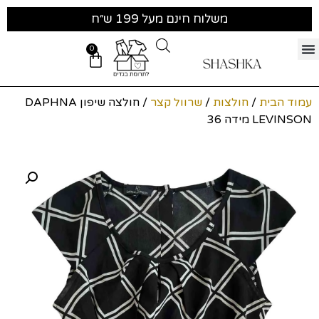
משלוח חינם מעל 199 ש״ח
0
עמוד הבית
/
חולצות
/
שרוול קצר
/ חולצה שיפון DAPHNA
LEVINSON מידה 36