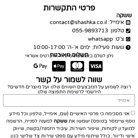
פרטי התקשרות
ששקה
אימייל: contact@shashka.co.il
טלפון: 055-9893713
צ'ט: whatsapp
שעות פעילות: ימים א'-ה' 10:00-17:00
תשלום מאובטח
ניתן לשלם באמצעות פייפאל או כרטיס אשראי:
שווה לשמור על קשר
רוצה לשמוע על המבצעים השווים שלנו ועל מוצרים חדשים?
הירשמי לרשימת התפוצה שלנו
אני מסכימה כי פרטי האישיים (שם, אימייל, טלפון וכל מידע
נוסף שיימסר בטופס) ישמשו את
ששקה
למענה לפנייה, הרשמה
למועדון לקוחות, שיפור השירות, עיבוד הזמנה/בקשה, שיווק
אישי ודיוור, כולל שיתוף מידע עם ספקי שירות צד שלישי כגון