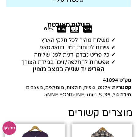
תשלום מאובטח
✔ משלוח מהיר לכל חלקי הארץ
✔ שירות לקוחות זמין בוואטסאפ
✔ כל פריט נבדק ידנית לפני שליחה
✔ אפשרות להחלפה/זיכוי במידת הצורך
הפריט יד שנייה במצב מצוין
מק"ט
41894
קטגוריות
אלגנט
,
גופיה
,
חולצות
,
מומלצים
,
מעצבים
מידה
34
,
36
,
S
מותג:
aNNE FONTaINE
מוצרים קשורים
מבצע!