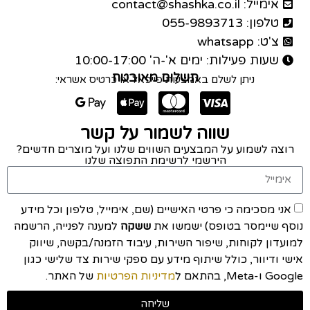
אימייל: contact@shashka.co.il
טלפון: 055-9893713
צ'ט: whatsapp
שעות פעילות: ימים א'-ה' 10:00-17:00
תשלום מאובטח
ניתן לשלם באמצעות פייפאל או כרטיס אשראי:
שווה לשמור על קשר
רוצה לשמוע על המבצעים השווים שלנו ועל מוצרים חדשים?
הירשמי לרשימת התפוצה שלנו
אני מסכימה כי פרטי האישיים (שם, אימייל, טלפון וכל מידע
נוסף שיימסר בטופס) ישמשו את
ששקה
למענה לפנייה, הרשמה
למועדון לקוחות, שיפור השירות, עיבוד הזמנה/בקשה, שיווק
אישי ודיוור, כולל שיתוף מידע עם ספקי שירות צד שלישי כגון
Google ו-Meta, בהתאם ל
מדיניות הפרטיות
של האתר.
שליחה