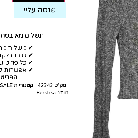
נסה עליי
👗
תשלום מאובטח
✔ משלוח מהי
✔ שירות לקו
✔ כל פריט נב
✔ אפשרות לה
הפריט 
מק"ט
42343
קטגוריות
SALE
מותג:
Bershka