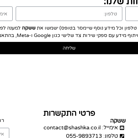
ת שלנו:
, טלפון וכל מידע נוסף שיימסר בטופס) ישמשו את
ששקה
למענה לפני
ם ספקי שירות צד שלישי כגון Google ו-Meta, בהתאם ל
שליחה
פרטי התקשרות
ששקה
רו
אימייל: contact@shashka.co.il
טלפון: 055-9893713