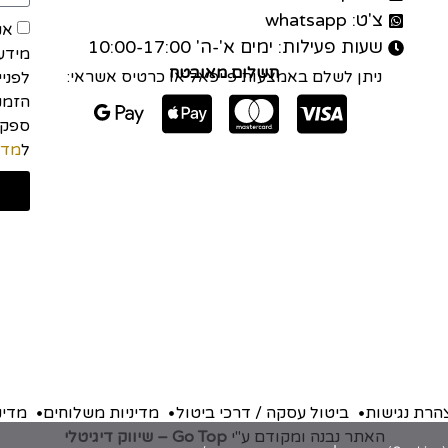
צ'ט: whatsapp
אנ
שעות פעילות: ימים א'-ה' 10:00-17:00
מידע
תשלום מאובטח
ניתן לשלם באמצעות פייפאל או כרטיס אשראי:
לפני
הזמנה
ל
מדי
הרת נגישות
ביטול עסקה / דרכי ביטול
מדיניות משלוחים
מדינ
האתר נבנה ומקודם ע"י
Go Top – שיווק דיגיטלי