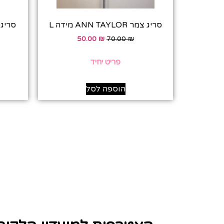
סריג צמר ANN TAYLOR מידה L
סריג אפור ER
50.00
₪
70.00
₪
פריט יחיד
הוספה לסל