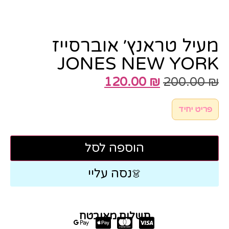
מעיל טראנץ׳ אוברסייז
JONES NEW YORK
120.00
₪
200.00
₪
פריט יחיד
הוספה לסל
נסה עליי
👗
תשלום מאובטח