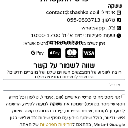
ששקה
אימייל: contact@shashka.co.il
טלפון: 055-9893713
צ'ט: whatsapp
שעות פעילות: ימים א'-ה' 10:00-17:00
תשלום מאובטח
ניתן לשלם באמצעות פייפאל או כרטיס אשראי:
שווה לשמור על קשר
רוצה לשמוע על המבצעים השווים שלנו ועל מוצרים חדשים?
הירשמי לרשימת התפוצה שלנו
אני מסכימה כי פרטי האישיים (שם, אימייל, טלפון וכל מידע
נוסף שיימסר בטופס) ישמשו את
ששקה
למענה לפנייה, הרשמה
למועדון לקוחות, שיפור השירות, עיבוד הזמנה/בקשה, שיווק
אישי ודיוור, כולל שיתוף מידע עם ספקי שירות צד שלישי כגון
Google ו-Meta, בהתאם ל
מדיניות הפרטיות
של האתר.