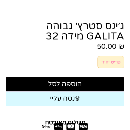
ג׳ינס סטרץ׳ גבוהה
GALITA מידה 32
50.00
₪
פריט יחיד
הוספה לסל
נסה עליי
👗
תשלום מאובטח