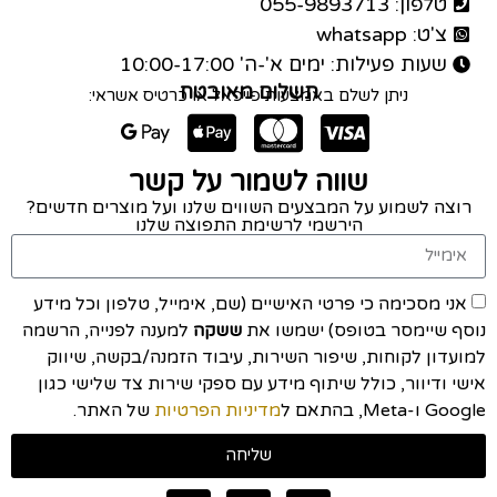
טלפון: 055-9893713
צ'ט: whatsapp
שעות פעילות: ימים א'-ה' 10:00-17:00
תשלום מאובטח
ניתן לשלם באמצעות פייפאל או כרטיס אשראי:
שווה לשמור על קשר
רוצה לשמוע על המבצעים השווים שלנו ועל מוצרים חדשים?
הירשמי לרשימת התפוצה שלנו
אני מסכימה כי פרטי האישיים (שם, אימייל, טלפון וכל מידע
נוסף שיימסר בטופס) ישמשו את
ששקה
למענה לפנייה, הרשמה
למועדון לקוחות, שיפור השירות, עיבוד הזמנה/בקשה, שיווק
אישי ודיוור, כולל שיתוף מידע עם ספקי שירות צד שלישי כגון
Google ו-Meta, בהתאם ל
מדיניות הפרטיות
של האתר.
שליחה