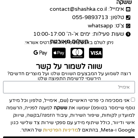
ששקה
אימייל: contact@shashka.co.il
טלפון: 055-9893713
צ'ט: whatsapp
שעות פעילות: ימים א'-ה' 10:00-17:00
תשלום מאובטח
ניתן לשלם באמצעות פייפאל או כרטיס אשראי:
שווה לשמור על קשר
רוצה לשמוע על המבצעים השווים שלנו ועל מוצרים חדשים?
הירשמי לרשימת התפוצה שלנו
אני מסכימה כי פרטי האישיים (שם, אימייל, טלפון וכל מידע
נוסף שיימסר בטופס) ישמשו את
ששקה
למענה לפנייה, הרשמה
למועדון לקוחות, שיפור השירות, עיבוד הזמנה/בקשה, שיווק
אישי ודיוור, כולל שיתוף מידע עם ספקי שירות צד שלישי כגון
Google ו-Meta, בהתאם ל
מדיניות הפרטיות
של האתר.