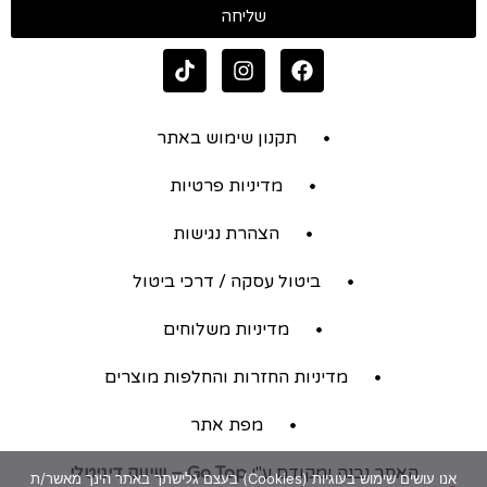
שליחה
תקנון שימוש באתר
מדיניות פרטיות
הצהרת נגישות
ביטול עסקה / דרכי ביטול
מדיניות משלוחים
מדיניות החזרות והחלפות מוצרים
מפת אתר
האתר נבנה ומקודם ע"י
Go Top – שיווק דיגיטלי
אנו עושים שימוש בעוגיות (Cookies) בעצם גלישתך באתר הינך מאשר/ת