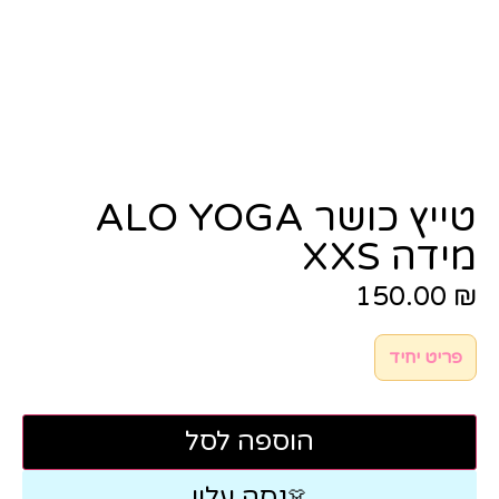
טייץ כושר ALO YOGA
מידה XXS
150.00
₪
פריט יחיד
הוספה לסל
נסה עליי
👗