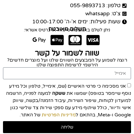
טלפון: 055-9893713
צ'ט: whatsapp
שעות פעילות: ימים א'-ה' 10:00-17:00
תשלום מאובטח
ניתן לשלם באמצעות פייפאל או כרטיס אשראי:
שווה לשמור על קשר
רוצה לשמוע על המבצעים השווים שלנו ועל מוצרים חדשים?
הירשמי לרשימת התפוצה שלנו
אני מסכימה כי פרטי האישיים (שם, אימייל, טלפון וכל מידע
נוסף שיימסר בטופס) ישמשו את
ששקה
למענה לפנייה, הרשמה
למועדון לקוחות, שיפור השירות, עיבוד הזמנה/בקשה, שיווק
אישי ודיוור, כולל שיתוף מידע עם ספקי שירות צד שלישי כגון
Google ו-Meta, בהתאם ל
מדיניות הפרטיות
של האתר.
שליחה