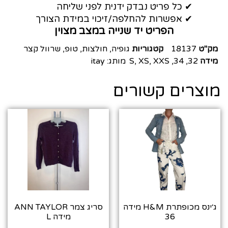
✔ כל פריט נבדק ידנית לפני שליחה
✔ אפשרות להחלפה/זיכוי במידת הצורך
הפריט יד שנייה במצב מצוין
מק"ט
18137
קטגוריות
גופיה
,
חולצות
,
טופ
,
שרוול קצר
מידה
32
,
34
,
XXS
,
XS
,
S
מותג:
itay
מוצרים קשורים
ג׳ינס מכופתרת H&M מידה
סריג צמר ANN TAYLOR
36
מידה L