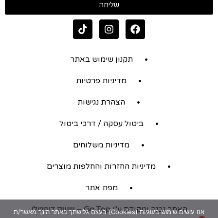
שליחה
תקנון שימוש באתר
מדיניות פרטיות
הצהרת נגישות
ביטול עסקה / דרכי ביטול
מדיניות משלוחים
מדיניות החזרות והחלפות מוצרים
מפת אתר
האתר נבנה ומקודם ע"י
Go Top – שיווק דיגיטלי
אנו עושים שימוש בעוגיות (Cookies) בעצם גלישתך באתר הינך מאשר/ת