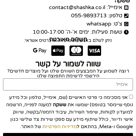
ששקה
אימייל: contact@shashka.co.il
טלפון: 055-9893713
צ'ט: whatsapp
שעות פעילות: ימים א'-ה' 10:00-17:00
תשלום מאובטח
ניתן לשלם באמצעות פייפאל או כרטיס אשראי:
שווה לשמור על קשר
רוצה לשמוע על המבצעים השווים שלנו ועל מוצרים חדשים?
הירשמי לרשימת התפוצה שלנו
אני מסכימה כי פרטי האישיים (שם, אימייל, טלפון וכל מידע
נוסף שיימסר בטופס) ישמשו את
ששקה
למענה לפנייה, הרשמה
למועדון לקוחות, שיפור השירות, עיבוד הזמנה/בקשה, שיווק
אישי ודיוור, כולל שיתוף מידע עם ספקי שירות צד שלישי כגון
Google ו-Meta, בהתאם ל
מדיניות הפרטיות
של האתר.