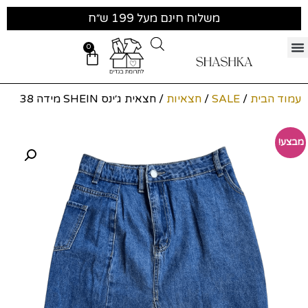
משלוח חינם מעל 199 ש״ח
0
עמוד הבית
/
SALE
/
חצאיות
/ חצאית ג׳ינס SHEIN מידה 38
מבצע!