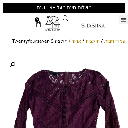
משלוח חינם מעל 199 ש״ח
0
עמוד הבית
/
חולצות
/
ארוך
/ חולצה Twentyfourseven S