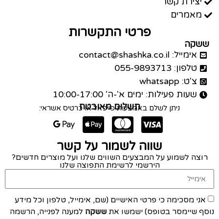
יצירת קשר
מאמרים
פרטי התקשרות
ששקה
אימייל: contact@shashka.co.il
טלפון: 055-9893713
צ'ט: whatsapp
שעות פעילות: ימים א'-ה' 10:00-17:00
תשלום מאובטח
ניתן לשלם באמצעות פייפאל או כרטיס אשראי:
שווה לשמור על קשר
רוצה לשמוע על המבצעים השווים שלנו ועל מוצרים חדשים?
הירשמי לרשימת התפוצה שלנו
אני מסכימה כי פרטי האישיים (שם, אימייל, טלפון וכל מידע
נוסף שיימסר בטופס) ישמשו את
ששקה
למענה לפנייה, הרשמה