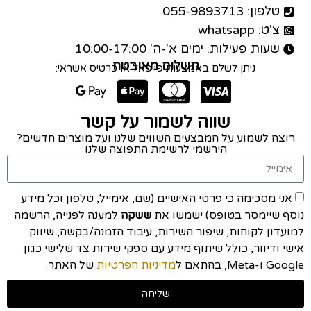
טלפון: 055-9893713
צ'ט: whatsapp
שעות פעילות: ימים א'-ה' 10:00-17:00
תשלום מאובטח
ניתן לשלם באמצעות פייפאל או כרטיס אשראי:
שווה לשמור על קשר
רוצה לשמוע על המבצעים השווים שלנו ועל מוצרים חדשים?
הירשמי לרשימת התפוצה שלנו
אני מסכימה כי פרטי האישיים (שם, אימייל, טלפון וכל מידע
נוסף שיימסר בטופס) ישמשו את
ששקה
למענה לפנייה, הרשמה
למועדון לקוחות, שיפור השירות, עיבוד הזמנה/בקשה, שיווק
אישי ודיוור, כולל שיתוף מידע עם ספקי שירות צד שלישי כגון
Google ו-Meta, בהתאם ל
מדיניות הפרטיות
של האתר.
שליחה