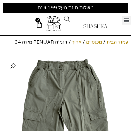
משלוח חינם מעל 199 ש״ח
0
עמוד הבית
/
מכנסיים
/
ארוך
/ דגמ״ח RENUAR מידה 34