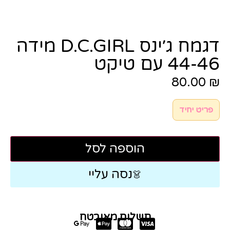
דגמח ג׳ינס D.C.GIRL מידה
44-46 עם טיקט
80.00
₪
פריט יחיד
הוספה לסל
נסה עליי
👗
תשלום מאובטח