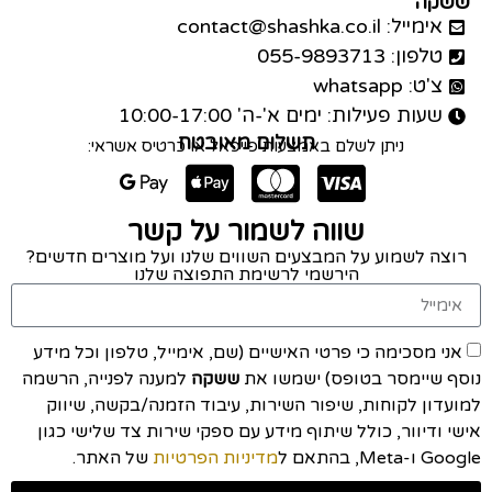
ששקה
אימייל: contact@shashka.co.il
טלפון: 055-9893713
צ'ט: whatsapp
שעות פעילות: ימים א'-ה' 10:00-17:00
תשלום מאובטח
ניתן לשלם באמצעות פייפאל או כרטיס אשראי:
שווה לשמור על קשר
רוצה לשמוע על המבצעים השווים שלנו ועל מוצרים חדשים?
הירשמי לרשימת התפוצה שלנו
אני מסכימה כי פרטי האישיים (שם, אימייל, טלפון וכל מידע
נוסף שיימסר בטופס) ישמשו את
ששקה
למענה לפנייה, הרשמה
למועדון לקוחות, שיפור השירות, עיבוד הזמנה/בקשה, שיווק
אישי ודיוור, כולל שיתוף מידע עם ספקי שירות צד שלישי כגון
Google ו-Meta, בהתאם ל
מדיניות הפרטיות
של האתר.