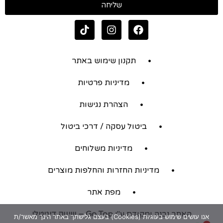
שליחה
תקנון שימוש באתר
מדיניות פרטיות
הצהרת נגישות
ביטול עסקה / דרכי ביטול
מדיניות משלוחים
מדיניות החזרות והחלפות מוצרים
מפת אתר
האתר נבנה ומקודם ע"י
Go Top – שיווק דיגיטלי
אנו עושים שימוש בעוגיות (Cookies) בעצם גלישתך באתר הינך מאשר/ת