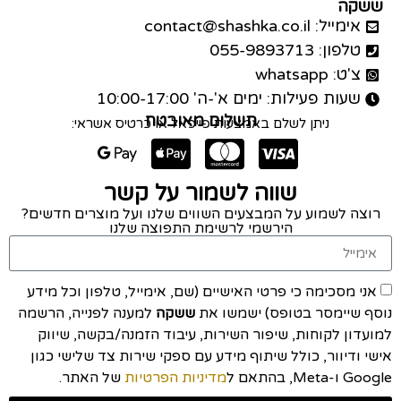
ששקה
אימייל: contact@shashka.co.il
טלפון: 055-9893713
צ'ט: whatsapp
שעות פעילות: ימים א'-ה' 10:00-17:00
תשלום מאובטח
ניתן לשלם באמצעות פייפאל או כרטיס אשראי:
שווה לשמור על קשר
רוצה לשמוע על המבצעים השווים שלנו ועל מוצרים חדשים?
הירשמי לרשימת התפוצה שלנו
אני מסכימה כי פרטי האישיים (שם, אימייל, טלפון וכל מידע
נוסף שיימסר בטופס) ישמשו את
ששקה
למענה לפנייה, הרשמה
למועדון לקוחות, שיפור השירות, עיבוד הזמנה/בקשה, שיווק
אישי ודיוור, כולל שיתוף מידע עם ספקי שירות צד שלישי כגון
Google ו-Meta, בהתאם ל
מדיניות הפרטיות
של האתר.