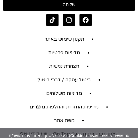
שליחה
תקנון שימוש באתר
מדיניות פרטיות
הצהרת נגישות
ביטול עסקה / דרכי ביטול
מדיניות משלוחים
מדיניות החזרות והחלפות מוצרים
מפת אתר
האתר נבנה ומקודם ע"י
Go Top – שיווק דיגיטלי
אנו עושים שימוש בעוגיות (Cookies) בעצם גלישתך באתר הינך מאשר/ת