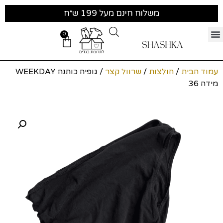
משלוח חינם מעל 199 ש״ח
0
עמוד הבית
/
חולצות
/
שרוול קצר
/ גופיה כותנה WEEKDAY
מידה 36