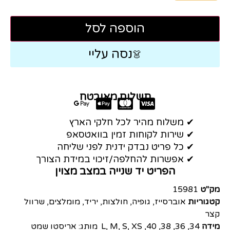
הוספה לסל
נסה עליי
👗
תשלום מאובטח
✔ משלוח מהיר לכל חלקי הארץ
✔ שירות לקוחות זמין בוואטסאפ
✔ כל פריט נבדק ידנית לפני שליחה
✔ אפשרות להחלפה/זיכוי במידת הצורך
הפריט יד שנייה במצב מצוין
מק"ט
15981
קטגוריות
אוברסייז
,
גופיה
,
חולצות
,
יריד
,
מומלצים
,
שרוול
קצר
מידה
34
,
36
,
38
,
40
,
XS
,
S
,
M
,
L
מותג:
אריסטו שמט