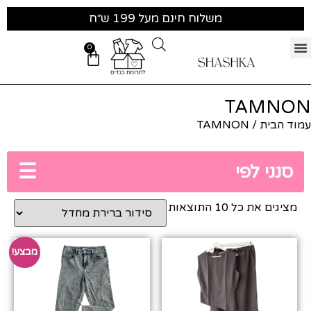
משלוח חינם מעל 199 ש״ח
0
TAMNON
עמוד הבית
/ TAMNON
☰
סנני לפי
מציגים את כל ⁦10⁩ התוצאות
מבצע!