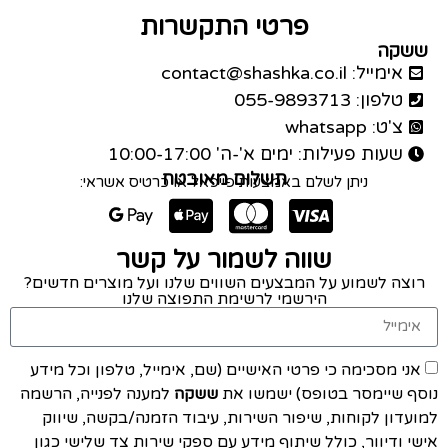
פרטי התקשרות
ששקה
אימייל: contact@shashka.co.il
טלפון: 055-9893713
צ'ט: whatsapp
שעות פעילות: ימים א'-ה' 10:00-17:00
תשלום מאובטח
ניתן לשלם באמצעות פייפאל או כרטיס אשראי:
שווה לשמור על קשר
רוצה לשמוע על המבצעים השווים שלנו ועל מוצרים חדשים?
הירשמי לרשימת התפוצה שלנו
אני מסכימה כי פרטי האישיים (שם, אימייל, טלפון וכל מידע
נוסף שיימסר בטופס) ישמשו את
ששקה
למענה לפנייה, הרשמה
למועדון לקוחות, שיפור השירות, עיבוד הזמנה/בקשה, שיווק
אישי ודיוור, כולל שיתוף מידע עם ספקי שירות צד שלישי כגון